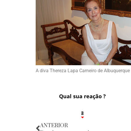
A diva Thereza Lapa Carneiro de Albuquerque
Qual sua reação ?
1
2
8
ANTERIOR