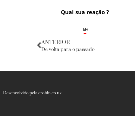
Qual sua reação ?
10
3
1
1
2
ANTERIOR
De volta para o passado
Desenvolvido pela crobin.co.uk