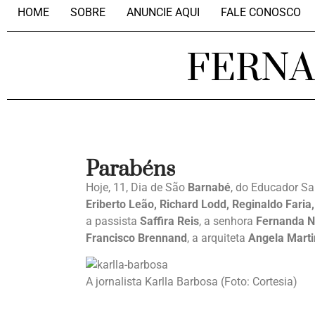
HOME
SOBRE
ANUNCIE AQUI
FALE CONOSCO
FERN
Parabéns
Hoje, 11, Dia de São
Barnabé
, do Educador San
Eriberto Leão, Richard Lodd, Reginaldo Faria,
a passista
Saffira Reis
, a senhora
Fernanda N
Francisco Brennand
, a arquiteta
Angela Marti
A jornalista Karlla Barbosa (Foto: Cortesia)