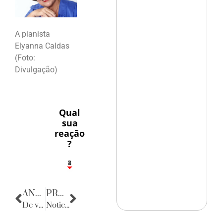
A pianista
Elyanna Caldas
(Foto:
Divulgação)
Qual
sua
reação
?
1
2
8
ANTERIOR
PRÓXIMA
De volta para o passado
Noticias da Paraíba