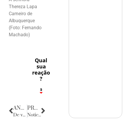
Thereza Lapa
Carneiro de
Albuquerque
(Foto: Fernando
Machado)
Qual
sua
reação
?
3
1
2
9
ANTERIOR
PRÓXIMA
De volta para o passado
Noticias da Bahia