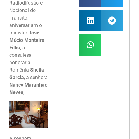
Radiodifusão e
Nacional do
Transito,
aniversariam o
ministro
José
Múcio Monteiro
Filho
, a
consulesa
honorária
Romênia
Sheila
Garcia
, a senhora
Nancy Maranhão
Neves
,
A senhora