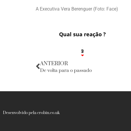
A Executiva Vera Berenguer (Foto: Face)
Qual sua reação ?
2
1
2
9
ANTERIOR
De volta para o passado
Desenvolvido pela crobin.co.uk