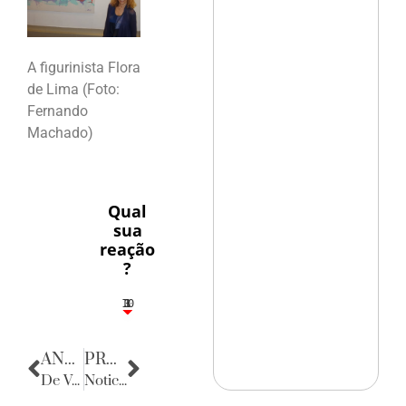
A figurinista Flora
de Lima (Foto:
Fernando
Machado)
Qual
sua
reação
?
10
3
1
1
3
ANTERIOR
PRÓXIMA
De Volta para o Passado
Noticias de Sergipe