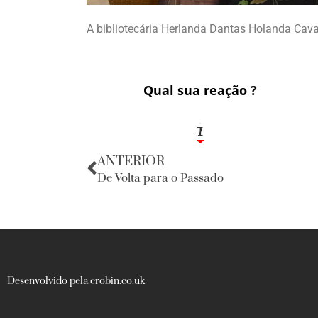
A bibliotecária Herlanda Dantas Holanda Cav
Qual sua reação ?
1
7
ANTERIOR
De Volta para o Passado
Desenvolvido pela crobin.co.uk