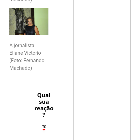
A jornalista
Eliane Victorio
(Foto: Fernando
Machado)
Qual
sua
reação
?
10
3
1
1
3