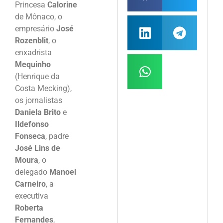
Princesa
Calorine
de Mônaco, o
empresário
José
Rozenblit
, o
enxadrista
Mequinho
(Henrique da
Costa Mecking),
os jornalistas
Daniela Brito
e
Ildefonso
Fonseca
, padre
José Lins de
Moura
, o
delegado
Manoel
Carneiro
, a
executiva
Roberta
Fernandes
,