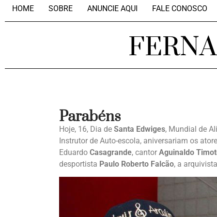
HOME
SOBRE
ANUNCIE AQUI
FALE CONOSCO
FERN
Parabéns
Hoje, 16, Dia de
Santa Edwiges
, Mundial de Al
Instrutor de Auto-escola, aniversariam os ator
Eduardo
Casagrande
, cantor
Aguinaldo Timo
desportista
Paulo Roberto Falcão
, a arquivist