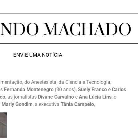
ANDO MACHADO
ENVIE UMA NOTÍCIA
imentação, do Anestesista, da Ciencia e Tecnologia,
es
Fernanda Montenegro
(80 anos),
Suely Franco
e
Carlos
teo
, as jornalistas
Divane Carvalho
e
Ana Lúcia Lins
, o
a
Marly Gondim
, a executiva
Tânia Campelo
,