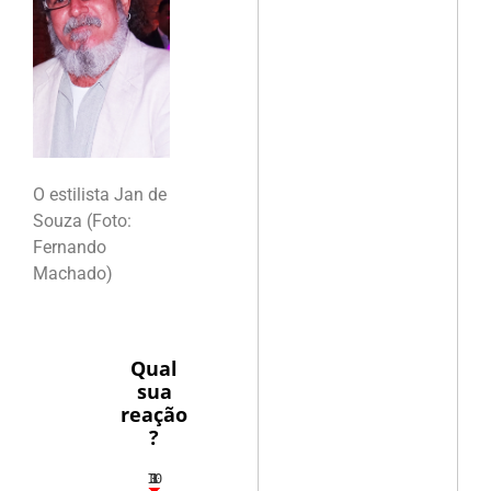
O estilista Jan de
Souza (Foto:
Fernando
Machado)
Qual
sua
reação
?
10
3
1
1
3