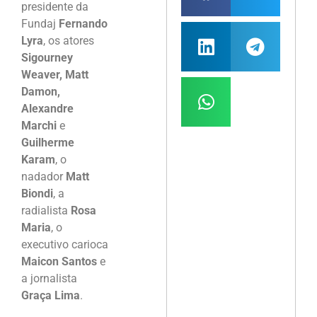
presidente da
Fundaj
Fernando
Lyra
, os atores
Sigourney
Weaver, Matt
Damon,
Alexandre
Marchi
e
Guilherme
Karam
, o
nadador
Matt
Biondi
, a
radialista
Rosa
Maria
, o
executivo carioca
Maicon Santos
e
a jornalista
Graça Lima
.