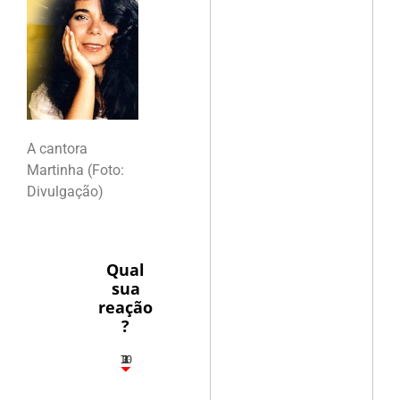
A cantora
Martinha (Foto:
Divulgação)
Qual
sua
reação
?
10
3
1
1
2