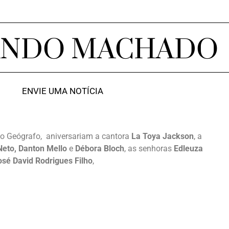
ANDO MACHADO
ENVIE UMA NOTÍCIA
 do Geógrafo, aniversariam a cantora
La Toya Jackson
, a
eto, Danton Mello
e
Débora Bloch
, as senhoras
Edleuza
osé David Rodrigues Filho
,