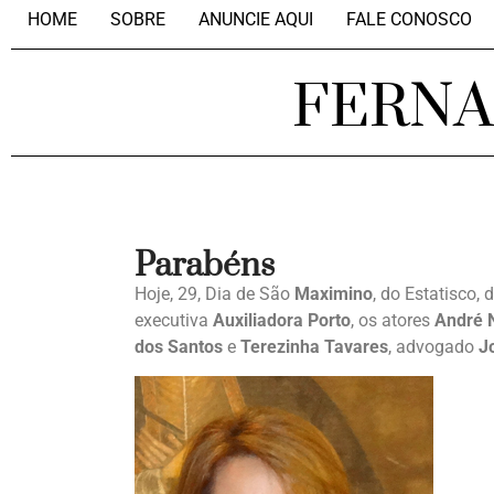
HOME
SOBRE
ANUNCIE AQUI
FALE CONOSCO
FERN
Parabéns
Hoje, 29, Dia de São
Maximino
, do Estatisco,
executiva
Auxiliadora Porto
, os atores
André N
dos Santos
e
Terezinha Tavares
, advogado
J