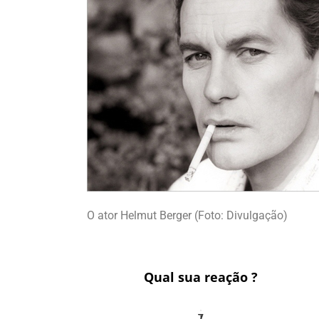
O ator Helmut Berger (Foto: Divulgação)
Qual sua reação ?
1
7