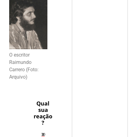
O escritor
Raimundo
Carrero (Foto:
Arquivo)
Qual
sua
reação
?
10
3
1
1
2