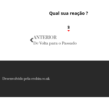
Qual sua reação ?
3
1
2
9
ANTERIOR
De Volta para o Passado
Desenvolvido pela crobin.co.uk