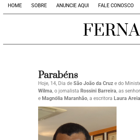
HOME
SOBRE
ANUNCIE AQUI
FALE CONOSCO
FERN
Parabéns
Hoje, 14, Dia de
São João da Cruz
e do Ministé
Wilma
, o jornalista
Rossini Barreira
, as senho
e
Magnólia Maranhão
, a escritora
Laura Arei