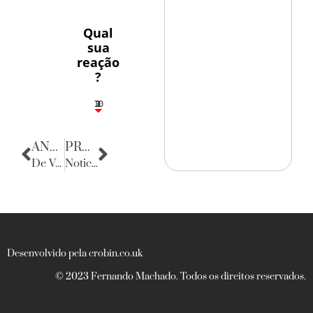
Qual
sua
reação
?
10
3
1
1
2
ANTERIOR
PRÓXIMA
De Volta para o Passado
Noticias de Sergipe
Desenvolvido pela crobin.co.uk
© 2023 Fernando Machado. Todos os direitos reservados.