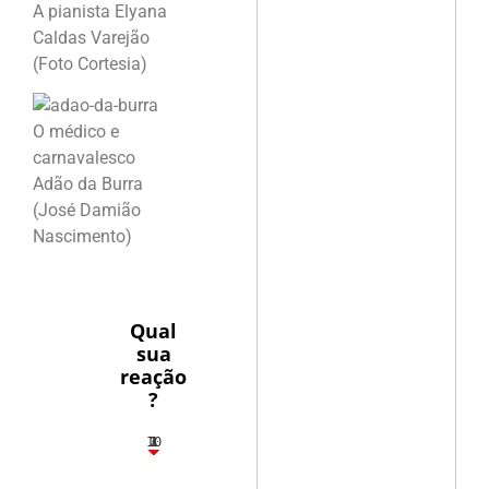
A pianista Elyana
Caldas Varejão
(Foto Cortesia)
O médico e
carnavalesco
Adão da Burra
(José Damião
Nascimento)
Qual
sua
reação
?
10
3
1
1
2