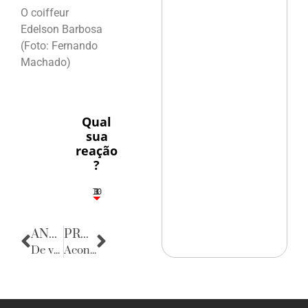
O coiffeur
Edelson Barbosa
(Foto: Fernando
Machado)
Qual
sua
reação
?
10
3
1
1
3
ANTERIOR
PRÓXIMA
De volta para o passado
Acontecencias