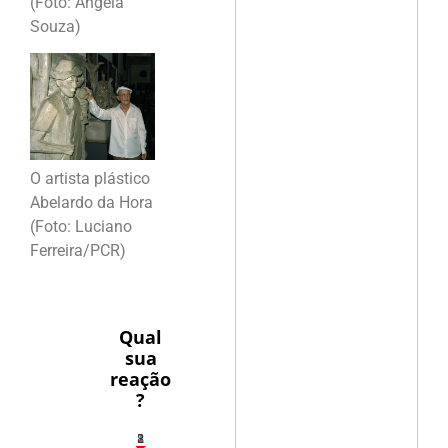
(Foto: Ângela
Souza)
O artista plástico
Abelardo da Hora
(Foto: Luciano
Ferreira/PCR)
Qual
sua
reação
?
1
2
8