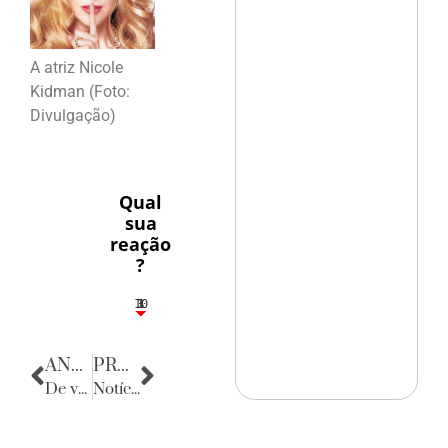
A atriz Nicole
Kidman (Foto:
Divulgação)
Qual
sua
reação
?
10
3
1
1
3
ANTERIOR
PRÓXIMA
De volta para o passado
Notícias de Sergipe