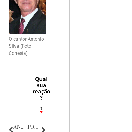
O cantor Antonio
Silva (Foto:
Cortesia)
Qual
sua
reação
?
1
7
ANTERIOR
PRÓXIMA