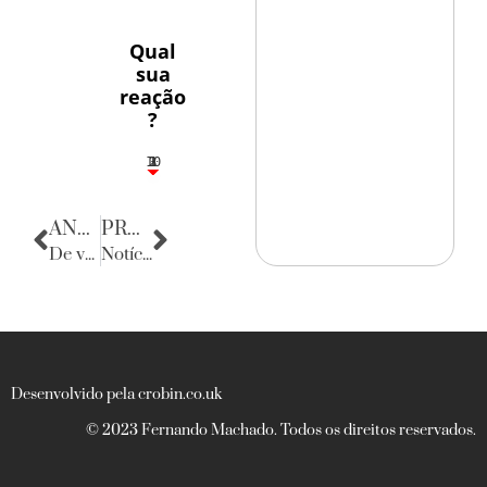
Qual
sua
reação
?
10
3
1
1
2
ANTERIOR
PRÓXIMA
De volta para o passado
Notícias do Ceará
Desenvolvido pela crobin.co.uk
© 2023 Fernando Machado. Todos os direitos reservados.