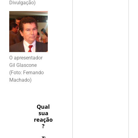
Divulgação)
O apresentador
Gil Glascone
(Foto: Fernando
Machado)
Qual
sua
reação
?
10
5
1
1
3