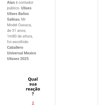
Alan
é contador
público.
Ulises
Ulises Baños
Salinas
, Mr
Model Oaxaca,
de 31 anos,
1m80 de altura,
foi escolhido
Caballero
Universal Mexico
Ulisses 2025
.
Qual
sua
reação
?
1
7