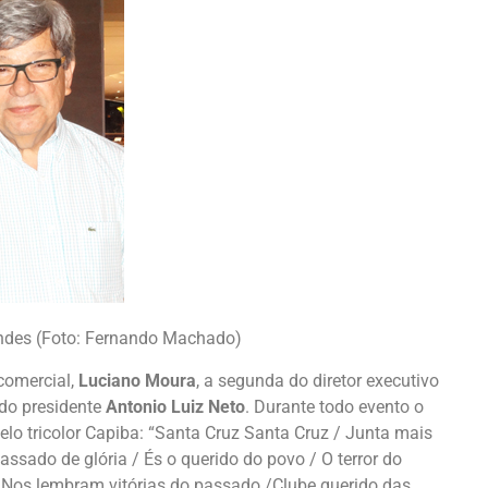
andes (Foto: Fernando Machado)
 comercial,
Luciano Moura
, a segunda do diretor executivo
 do presidente
Antonio Luiz Neto
. Durante todo evento o
lo tricolor Capiba: “Santa Cruz Santa Cruz / Junta mais
passado de glória / És o querido do povo / O terror do
/ Nos lembram vitórias do passado /Clube querido das