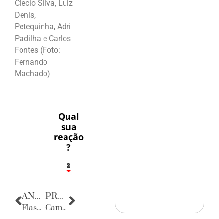
Clecio Silva, Luiz
Denis,
Petequinha, Adri
Padilha e Carlos
Fontes (Foto:
Fernando
Machado)
Qual
sua
reação
?
1
2
8
ANTERIOR
PRÓXIMA
Flashes
Camarote Globeleza II