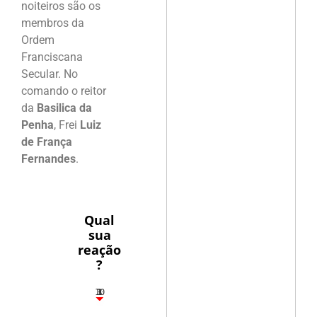
noiteiros são os
membros da
Ordem
Franciscana
Secular. No
comando o reitor
da
Basilica da
Penha
, Frei
Luiz
de França
Fernandes
.
Qual
sua
reação
?
10
3
1
1
3