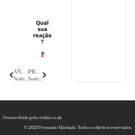
Qual
sua
reação
?
10
3
1
1
3
ANTERIOR
PRÓXIMA
Notícias da Alemanha
Notícias da Paraíba
Desenvolvido pela crobin.co.uk
© 2023 Fernando Machado. Todos os direitos reservados.