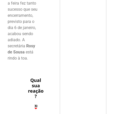
a feira fez tanto
sucesso que seu
encerramento,
previsto para o
dia 6 de janeiro,
acabou sendo
adiado. A
secretária
Rosy
de Sousa
está
rindo à toa.
Qual
sua
reação
?
10
5
1
1
3