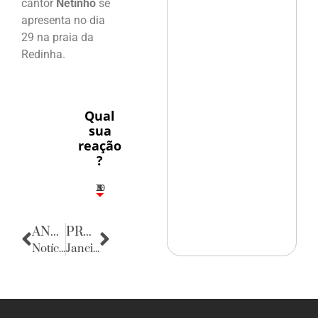
cantor
Netinho
se
apresenta no dia
29 na praia da
Redinha.
Qual
sua
reação
?
10
5
1
1
3
ANTERIOR
PRÓXIMA
Notícias da Alemanha
Janeiro de Grandes Espetáculos