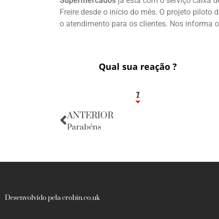
Supermercados
já está com o serviço caixa 
Freire desde o início do mês. O projeto piloto
o atendimento para os clientes. Nos informa 
Qual sua reação ?
1
7
ANTERIOR
Parabéns
Desenvolvido pela crobin.co.uk