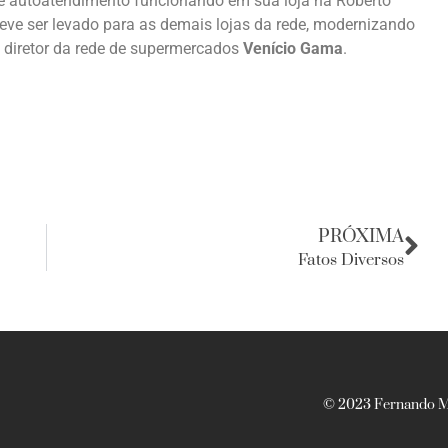
de autoatendimento funcionando em sua loja na Roberto
 deve ser levado para as demais lojas da rede, modernizando
o diretor da rede de supermercados
Venício Gama
.
PRÓXIMA
Fatos Diversos
© 2023 Fernando Ma