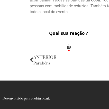
acompanham todas as partidas da
Copa
. Tod
pessoas com mobilidade reduzida. Também fo
todo o local do evento.
Qual sua reação ?
10
3
1
1
3
ANTERIOR
Parabéns
Desenvolvido pela crobin.co.uk