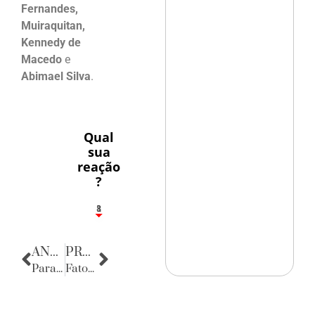
Fernandes,
Muiraquitan,
Kennedy de
Macedo
e
Abimael Silva
.
Qual
sua
reação
?
1
8
ANTERIOR
PRÓXIMA
Parabéns
Fatos Diversos