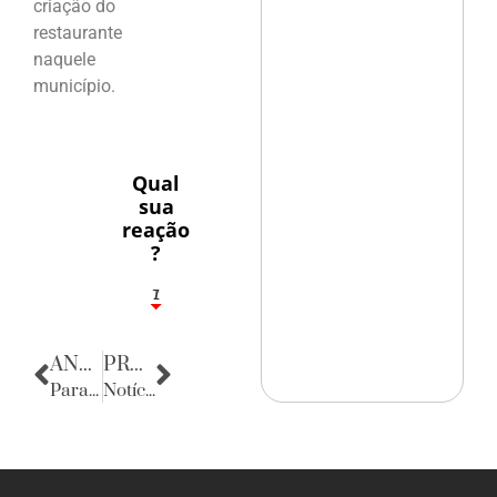
criação do
restaurante
naquele
município.
Qual
sua
reação
?
1
7
ANTERIOR
PRÓXIMA
Parabéns
Notícias da Bahia