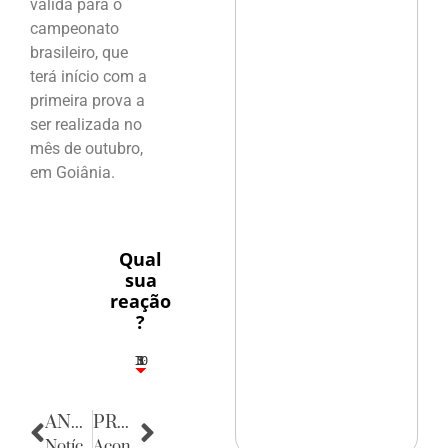
válida para o
campeonato
brasileiro, que
terá início com a
primeira prova a
ser realizada no
mês de outubro,
em Goiânia.
Qual
sua
reação
?
10
5
1
1
3
ANTERIOR
PRÓXIMA
Notícias da Alemanha
Acontecências