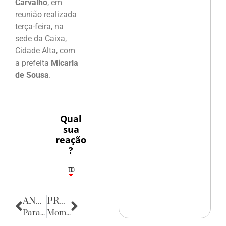
Carvalho
, em
reunião realizada
terça-feira, na
sede da Caixa,
Cidade Alta, com
a prefeita
Micarla
de Sousa
.
Qual
sua
reação
?
10
3
1
1
3
ANTERIOR
PRÓXIMA
Parabéns
Momento de Reflexão