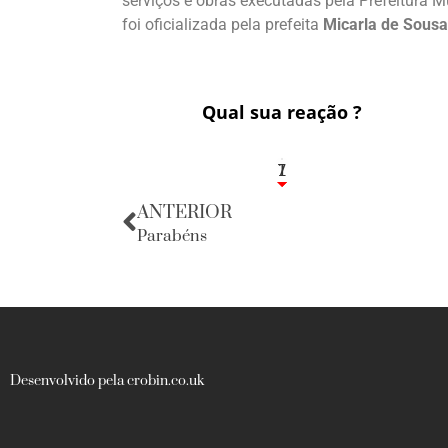
serviços e obras executadas pela Prefeitura M
foi oficializada pela prefeita
Micarla de Sousa
Qual sua reação ?
1
7
ANTERIOR
Parabéns
Desenvolvido pela crobin.co.uk