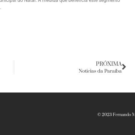
unicipal do Natal. A medida que beneficia este segmento
.
PRÓXIMA
Noticias da Paraíba
© 2023 Fernando Ma