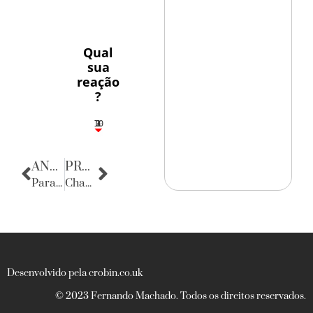
Qual
sua
reação
?
10
3
1
1
2
ANTERIOR
PRÓXIMA
Parabéns
Chanel na Aliança
Desenvolvido pela crobin.co.uk
© 2023 Fernando Machado. Todos os direitos reservados.