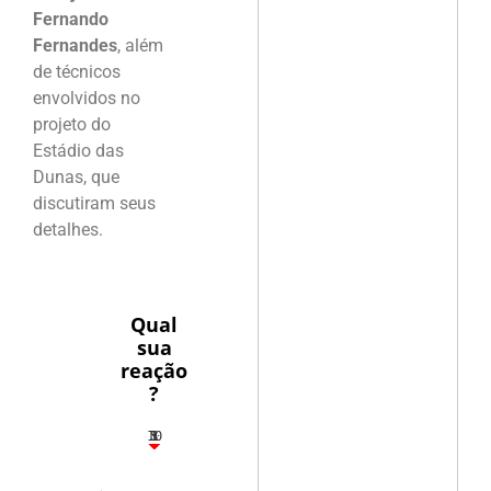
Fernando
Fernandes
, além
de técnicos
envolvidos no
projeto do
Estádio das
Dunas, que
discutiram seus
detalhes.
Qual
sua
reação
?
10
5
1
1
3