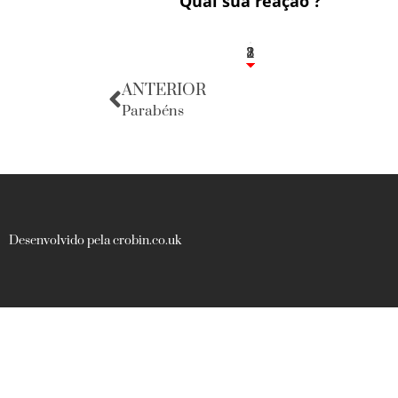
Qual sua reação ?
1
2
8
ANTERIOR
Parabéns
Desenvolvido pela crobin.co.uk