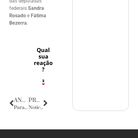
das deputadas
federais
Sandra
Rosado
e
Fátima
Bezerra
.
Qual
sua
reação
?
3
1
2
9
ANTERIOR
PRÓXIMA
Parabéns
Notícias da Paraíba