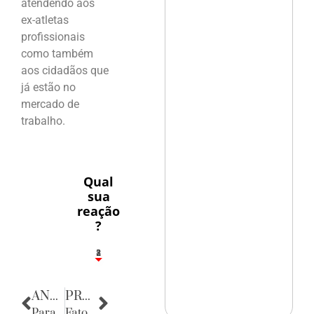
atendendo aos
ex-atletas
profissionais
como também
aos cidadãos que
já estão no
mercado de
trabalho.
Qual
sua
reação
?
1
2
8
ANTERIOR
PRÓXIMA
Parabéns
Fatos Diversos