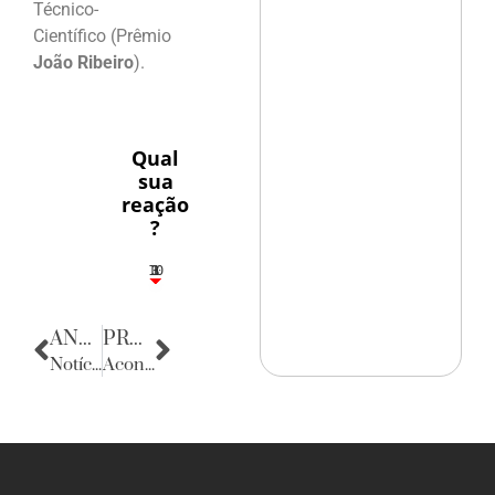
Técnico-
Científico (Prêmio
João Ribeiro
).
Qual
sua
reação
?
10
3
1
1
3
ANTERIOR
PRÓXIMA
Notícias da Alemanha
Acontecências