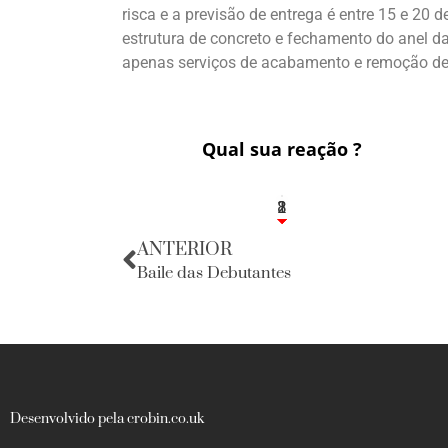
risca e a previsão de entrega é entre 15 e 20
estrutura de concreto e fechamento do anel d
apenas serviços de acabamento e remoção de
Qual sua reação ?
1
2
8
ANTERIOR
Baile das Debutantes
Desenvolvido pela crobin.co.uk