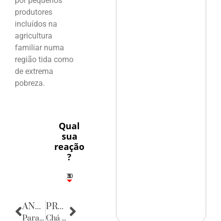
por pequenos
produtores
incluídos na
agricultura
familiar numa
região tida como
de extrema
pobreza.
Qual
sua
reação
?
10
5
1
1
3
ANTERIOR
PRÓXIMA
Parabéns
Chá com charme