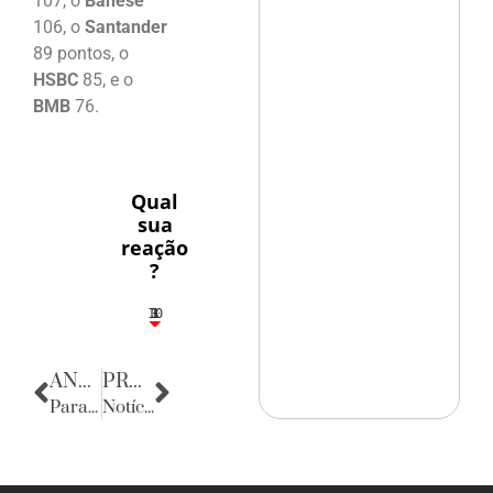
107, o
Banese
106, o
Santander
89 pontos, o
HSBC
85, e o
BMB
76.
Qual
sua
reação
?
10
3
1
1
3
ANTERIOR
PRÓXIMA
Parabéns
Notícias da Bahia