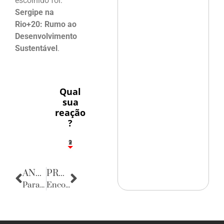
escolhido foi:
Sergipe na
Rio+20: Rumo ao
Desenvolvimento
Sustentável
.
Qual
sua
reação
?
2
1
2
9
ANTERIOR
PRÓXIMA
Parabéns
Encontro com Fátima