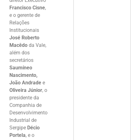
diretor Executivo
Francisco Cisne
,
e o gerente de
Relações
Institucionais
José Roberto
Macêdo
da Vale,
além dos
secretários
Saumíneo
Nascimento,
João Andrade
e
Oliveira Júnior
, o
presidente da
Companhia de
Desenvolvimento
Industrial de
Sergipe
Décio
Portela
, e o