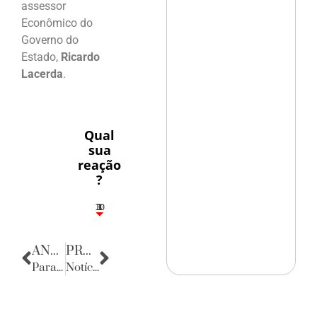
assessor
Econômico do
Governo do
Estado,
Ricardo
Lacerda
.
Qual
sua
reação
?
10
3
1
1
3
ANTERIOR
PRÓXIMA
Parabéns
Notícias da Bahia